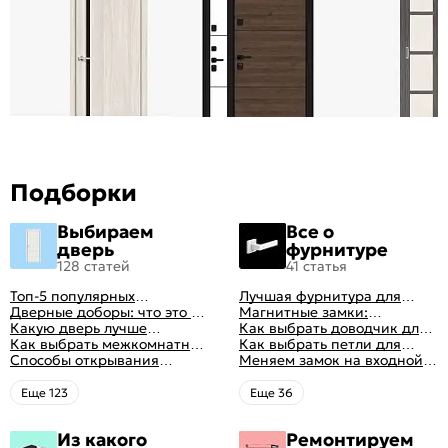
Подборки
Выбираем
Все о
дверь
фурнитуре
128 статей
41 статья
Топ-5 популярных
Лучшая фурнитура для
межкомнатных дверей
Дверные доборы: что это и
дверей: как выбрать
Магнитные замки:
зачем они нужны
Какую дверь лучше
правильно
особенности и принцип
Как выбрать доводчик для
поставить в ванную
Как выбрать межкомнатные
работы
входной двери: советы от
Как выбрать петли для
комнату
двери: какие
Способы открывания
профессионалов
межкомнатных дверей
Меняем замок на входной
межкомнатные двери
межкомнатных дверей (с
двери
лучше
фото-примерами)
Eще 123
Eще 36
Из какого
Ремонтируем