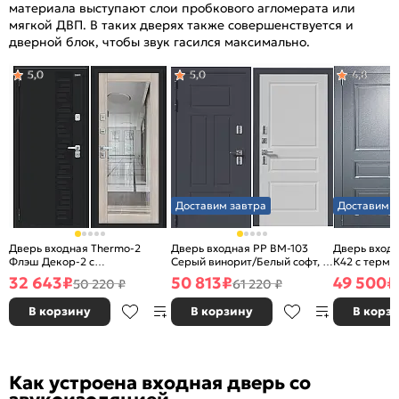
материала выступают слои пробкового агломерата или
мягкой ДВП. В таких дверях также совершенствуется и
дверной блок, чтобы звук гасился максимально.
5,0
5,0
4,8
Доставим завтра
Доставим з
Дверь входная Thermo-2
Дверь входная PP ВМ-103
Дверь входн
Флэш Декор-2 с
Серый винорит/Белый софт, 2
К42 с терм
терморазрывом Букле
замка, с ночной задвижкой
Графит/Nardo
32 643
₽
50 813
₽
49 500
₽
50 220 ₽
61 220 ₽
черное/Cappuccino Veralinga,
ночной зад
с зеркалом, 2 замка, с ночной
В корзину
В корзину
В корз
задвижкой
Как устроена входная дверь со