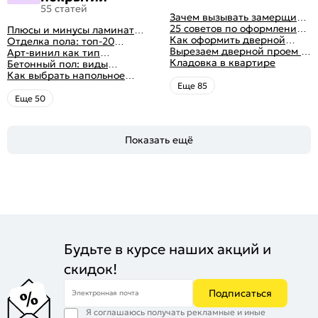
55 статей
Зачем вызывать замерщика
для установки дверей
25 советов по оформлению
Плюсы и минусы ламината:
дверного проема без двери
Как оформить дверной
как выбрать качественное
Отделка пола: топ-20
+ 50 фото
проем без двери
Вырезаем дверной проем в
напольное покрытие
вариантов напольных
Арт-винил как тип
различных материалах
Кладовка в квартире
покрытий
напольного покрытия
Бетонный пол: виды
стены
конструкций и технология
Как выбрать напольное
заливки
покрытие: плюсы и минусы
Eще 85
всех вариантов на
Eще 50
современном рынке
Показать ещё
Будьте в курсе наших акций и
скидок!
Подписаться
Электронная почта
Я соглашаюсь получать рекламные и иные