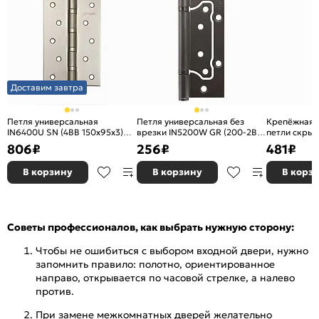
Доставим завтра
Петля универсальная
Петля универсальная без
Крепёжная 
IN6400U SN (4BB 150x95x3)
врезки IN5200W GR (200-2B
петли скрыт
мат. никель
125x2,5) графит
3D-регулиро
806
₽
256
₽
481
₽
3D-ACH 40» (
В корзину
В корзину
В корз
Советы профессионалов, как выбрать нужную сторону:
Чтобы не ошибиться с выбором входной двери, нужно
запомнить правило: полотно, ориентированное
направо, открывается по часовой стрелке, а налево
против.
При замене межкомнатных дверей желательно