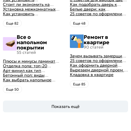
межкомнатную дверь
Стоит ли экономить на
своими руками (с
межкомнатных дверей
Как подобрать дверь к
самостоятельно: советы
установке дверей
Установка межкомнатных
оригинальными фото-
интерьеру квартиры
Белые двери: как
профессионала
дверей своими руками:
Как установить
идеями)
гармонично вписать их в
25 советов по оформлению
правила монтажа,
металлические двери в
интерьер
дверного проема без двери
инструкция и полезные
квартире
+ 50 фото
Eще 82
Eще 48
советы
Все о
Ремонт в
напольном
квартире
покрытии
90 статей
55 статей
Зачем вызывать замерщика
для установки дверей
25 советов по оформлению
Плюсы и минусы ламината:
дверного проема без двери
Как оформить дверной
как выбрать качественное
Отделка пола: топ-20
+ 50 фото
проем без двери
Вырезаем дверной проем в
напольное покрытие
вариантов напольных
Арт-винил как тип
различных материалах
Кладовка в квартире
покрытий
напольного покрытия
Бетонный пол: виды
стены
конструкций и технология
Как выбрать напольное
заливки
покрытие: плюсы и минусы
Eще 85
всех вариантов на
Eще 50
современном рынке
Показать ещё