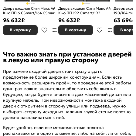
Дверь входная Сити Макс Ай
Дверь входная Сити Макс Ай
Дверь вход
Кью ПП 6 СSmart/164 СSmart
Кью ПП 192 Сsmart/192
190/164 mir
mirror Графит софт/Графит
Оскуро/Белый софт, 2 замка
Белый матов
94 632
₽
94 632
₽
63 694
₽
софт, 2 замка
замка, с но
В корзину
В корзину
В корз
Что важно знать при установке дверей
в левую или правую сторону
При замене входной двери стоит сразу отдать
предпочтение более широким конструкциям. Если есть
возможность расширить проём, то проведение этой работы
один раз можно значительно облегчить себе жизнь в
будущем, когда будете вносить в дом массивный диван или
крупную мебель. При невозможности монтажа входной
двери с открытием в сторону улицы или подъезда, нужно
выбирать сторону исходя из наличия глухой стены: полотно
должно распахиваться к ней.
Будет удобно, если все межкомнатные полотна
распахиваются в одно положение, либо на себя, ли от себя,