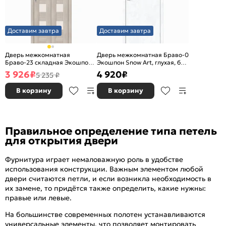
Доставим завтра
Доставим завтра
Дверь межкомнатная
Дверь межкомнатная Браво-0
Браво-23 складная Экошпон,
Экошпон Snow Art, глухая, без
Cappuccino Melinga,
стекла, каркасно-щитовая
3 926
₽
4 920
₽
5 235 ₽
остекленная, magic fog,
царговая
В корзину
В корзину
Правильное определение типа петель
для открытия двери
Фурнитура играет немаловажную роль в удобстве
использования конструкции. Важным элементом любой
двери считаются петли, и если возникла необходимость в
их замене, то придётся также определить, какие нужны:
правые или левые.
На большинстве современных полотен устанавливаются
универсальные элементы, что позволяет монтировать