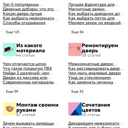
Топ-5 популярных
Лучшая фурнитура для
межкомнатных дверей
Дверные доборы: что это и
дверей: как выбрать
Магнитные замки:
зачем они нужны
Какую дверь лучше
правильно
особенности и принцип
Как выбрать доводчик для
поставить в ванную
Как выбрать межкомнатные
работы
входной двери: советы от
Как выбрать петли для
комнату
двери: какие
Способы открывания
профессионалов
межкомнатных дверей
Меняем замок на входной
межкомнатные двери
межкомнатных дверей (с
двери
лучше
фото-примерами)
Eще 123
Eще 36
Из какого
Ремонтируем
материала
дверь
44 статьи
38 статей
Чем отличается шпон
Межкомнатные двери:
натуральный от шпона
Что такое покрытие ПВХ
правила ухода
Как реставрировать дверь в
файн-лайн
Найди 5 различий: чем
домашних условиях
Чем мыть эмалевые двери
отличаются двери пвх от
Двери из массива или
Уход за стеклянными
ламинированных
шпона: какие лучше
Современные материалы
дверями
Как заменить личинку
выбрать
межкомнатных дверей,
замка самостоятельно
виды межкомнатных
Eще 39
Eще 33
дверей по материалу
изготовления
Монтаж своими
Сочетания
руками
цветов
87 статей
53 статьи
Зачем вызывать замерщика
Декорируем межкомнатные
для установки дверей
Как установить
двери в стиле винтаж
8 советов для выбора цвета