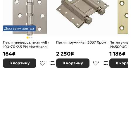
Доставим завтра
Петля универсальная «4B»
Петля пружинная 3037 Хром
Петля унив
100*70*2.5 PN МатНикель
IN4500UC SG
100x75x3 мат
164
₽
2 250
₽
1 186
₽
В корзину
В корзину
В корз