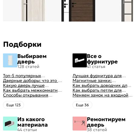
Подборки
Выбираем
Все о
дверь
фурнитуре
128 статей
41 статья
Топ-5 популярных
Лучшая фурнитура для
межкомнатных дверей
Дверные доборы: что это и
дверей: как выбрать
Магнитные замки:
зачем они нужны
Какую дверь лучше
правильно
особенности и принцип
Как выбрать доводчик для
поставить в ванную
Как выбрать межкомнатные
работы
входной двери: советы от
Как выбрать петли для
комнату
двери: какие
Способы открывания
профессионалов
межкомнатных дверей
Меняем замок на входной
межкомнатные двери
межкомнатных дверей (с
двери
лучше
фото-примерами)
Eще 123
Eще 36
Из какого
Ремонтируем
материала
дверь
44 статьи
38 статей