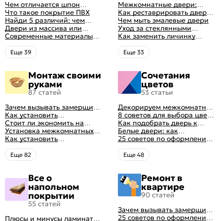
Чем отличается шпон
Межкомнатные двери:
натуральный от шпона
Что такое покрытие ПВХ
правила ухода
Как реставрировать дверь в
файн-лайн
Найди 5 различий: чем
домашних условиях
Чем мыть эмалевые двери
отличаются двери пвх от
Двери из массива или
Уход за стеклянными
ламинированных
шпона: какие лучше
Современные материалы
дверями
Как заменить личинку
выбрать
межкомнатных дверей,
замка самостоятельно
виды межкомнатных
Eще 39
Eще 33
дверей по материалу
изготовления
Монтаж своими
Сочетания
руками
цветов
87 статей
53 статьи
Зачем вызывать замерщика
Декорируем межкомнатные
для установки дверей
Как установить
двери в стиле винтаж
8 советов для выбора цвета
межкомнатную дверь
Стоит ли экономить на
своими руками (с
межкомнатных дверей
Как подобрать дверь к
самостоятельно: советы
установке дверей
Установка межкомнатных
оригинальными фото-
интерьеру квартиры
Белые двери: как
профессионала
дверей своими руками:
Как установить
идеями)
гармонично вписать их в
25 советов по оформлению
правила монтажа,
металлические двери в
интерьер
дверного проема без двери
инструкция и полезные
квартире
+ 50 фото
Eще 82
Eще 48
советы
Все о
Ремонт в
напольном
квартире
покрытии
90 статей
55 статей
Зачем вызывать замерщика
для установки дверей
25 советов по оформлению
Плюсы и минусы ламината: