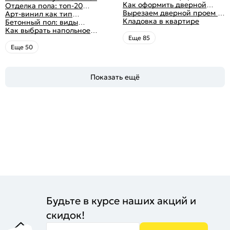
дверного проема без двери
Как оформить дверной
как выбрать качественное
Отделка пола: топ-20
+ 50 фото
проем без двери
Вырезаем дверной проем в
напольное покрытие
вариантов напольных
Арт-винил как тип
различных материалах
Кладовка в квартире
покрытий
напольного покрытия
Бетонный пол: виды
стены
конструкций и технология
Как выбрать напольное
заливки
покрытие: плюсы и минусы
Eще 85
всех вариантов на
Eще 50
современном рынке
Показать ещё
Будьте в курсе наших акций и
скидок!