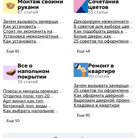
Монтаж своими
Сочетания
руками
цветов
87 статей
53 статьи
Зачем вызывать замерщика
Декорируем межкомнатные
для установки дверей
Как установить
двери в стиле винтаж
8 советов для выбора цвета
межкомнатную дверь
Стоит ли экономить на
своими руками (с
межкомнатных дверей
Как подобрать дверь к
самостоятельно: советы
установке дверей
Установка межкомнатных
оригинальными фото-
интерьеру квартиры
Белые двери: как
профессионала
дверей своими руками:
Как установить
идеями)
гармонично вписать их в
25 советов по оформлению
правила монтажа,
металлические двери в
интерьер
дверного проема без двери
инструкция и полезные
квартире
+ 50 фото
Eще 82
Eще 48
советы
Все о
Ремонт в
напольном
квартире
покрытии
90 статей
55 статей
Зачем вызывать замерщика
для установки дверей
25 советов по оформлению
Плюсы и минусы ламината:
дверного проема без двери
Как оформить дверной
как выбрать качественное
Отделка пола: топ-20
+ 50 фото
проем без двери
Вырезаем дверной проем в
напольное покрытие
вариантов напольных
Арт-винил как тип
различных материалах
Кладовка в квартире
покрытий
напольного покрытия
Бетонный пол: виды
стены
конструкций и технология
Как выбрать напольное
заливки
покрытие: плюсы и минусы
Eще 85
всех вариантов на
Eще 50
современном рынке