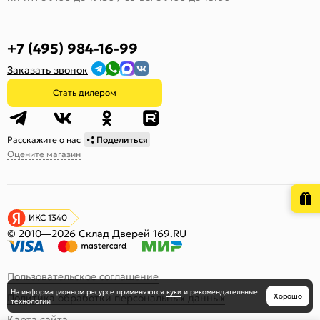
+7 (495) 984-16-99
Заказать звонок
Стать дилером
Расскажите о нас
Поделиться
Оцените магазин
ИКС 1340
© 2010—2026 Склад Дверей 169.RU
Пользовательское соглашение
На информационном ресурсе
применяются
куки
и рекомендательные
Политика обработки персональных данных
Хорошо
технологии
Карта сайта