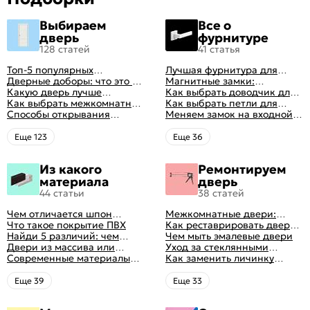
Выбираем
Все о
дверь
фурнитуре
128 статей
41 статья
Топ-5 популярных
Лучшая фурнитура для
межкомнатных дверей
Дверные доборы: что это и
дверей: как выбрать
Магнитные замки:
зачем они нужны
Какую дверь лучше
правильно
особенности и принцип
Как выбрать доводчик для
поставить в ванную
Как выбрать межкомнатные
работы
входной двери: советы от
Как выбрать петли для
комнату
двери: какие
Способы открывания
профессионалов
межкомнатных дверей
Меняем замок на входной
межкомнатные двери
межкомнатных дверей (с
двери
лучше
фото-примерами)
Eще 123
Eще 36
Из какого
Ремонтируем
материала
дверь
44 статьи
38 статей
Чем отличается шпон
Межкомнатные двери:
натуральный от шпона
Что такое покрытие ПВХ
правила ухода
Как реставрировать дверь в
файн-лайн
Найди 5 различий: чем
домашних условиях
Чем мыть эмалевые двери
отличаются двери пвх от
Двери из массива или
Уход за стеклянными
ламинированных
шпона: какие лучше
Современные материалы
дверями
Как заменить личинку
выбрать
межкомнатных дверей,
замка самостоятельно
виды межкомнатных
Eще 39
Eще 33
дверей по материалу
изготовления