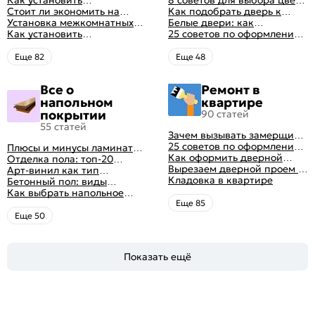
для установки дверей
Как установить
двери в стиле винтаж
8 советов для выбора цвета
межкомнатную дверь
Стоит ли экономить на
своими руками (с
межкомнатных дверей
Как подобрать дверь к
самостоятельно: советы
установке дверей
Установка межкомнатных
оригинальными фото-
интерьеру квартиры
Белые двери: как
профессионала
дверей своими руками:
Как установить
идеями)
гармонично вписать их в
25 советов по оформлению
правила монтажа,
металлические двери в
интерьер
дверного проема без двери
инструкция и полезные
квартире
+ 50 фото
Eще 82
Eще 48
советы
Все о
Ремонт в
напольном
квартире
покрытии
90 статей
55 статей
Зачем вызывать замерщика
для установки дверей
25 советов по оформлению
Плюсы и минусы ламината:
дверного проема без двери
Как оформить дверной
как выбрать качественное
Отделка пола: топ-20
+ 50 фото
проем без двери
Вырезаем дверной проем в
напольное покрытие
вариантов напольных
Арт-винил как тип
различных материалах
Кладовка в квартире
покрытий
напольного покрытия
Бетонный пол: виды
стены
конструкций и технология
Как выбрать напольное
заливки
покрытие: плюсы и минусы
Eще 85
всех вариантов на
Eще 50
современном рынке
Показать ещё