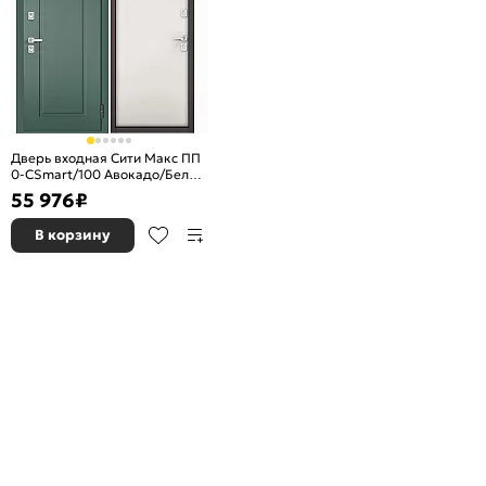
Дверь входная Сити Макс ПП
0-CSmart/100 Авокадо/Белый
матовый, 2 замка, с ночной
55 976
₽
задвижкой
В корзину