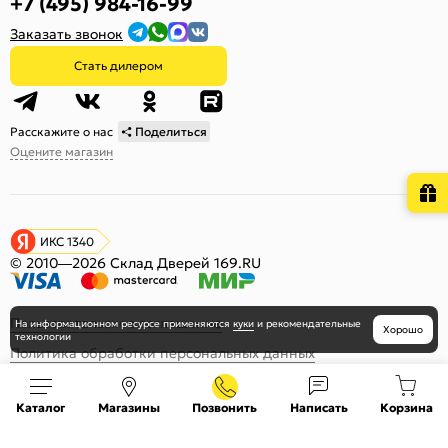
+7 (495) 984-16-99
Заказать звонок
Стать дилером
Расскажите о нас
Поделиться
Оцените магазин
ИКС 1340
© 2010—2026 Склад Дверей 169.RU
Пользовательское соглашение
На информационном ресурсе
применяются
куки
и рекомендательные
Хорошо
технологии
Политика обработки персональных данных
Карта сайта
Каталог
Магазины
Позвонить
Написать
Корзина