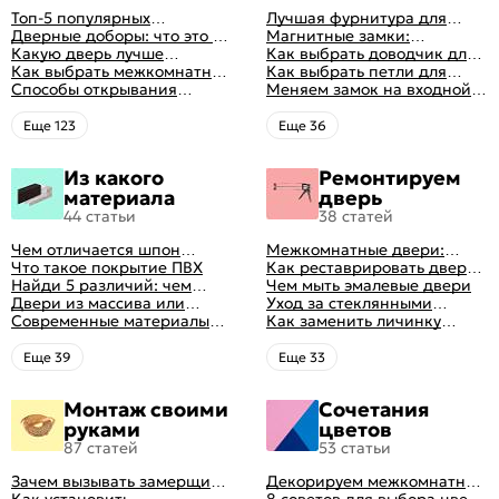
Топ-5 популярных
Лучшая фурнитура для
межкомнатных дверей
Дверные доборы: что это и
дверей: как выбрать
Магнитные замки:
зачем они нужны
Какую дверь лучше
правильно
особенности и принцип
Как выбрать доводчик для
поставить в ванную
Как выбрать межкомнатные
работы
входной двери: советы от
Как выбрать петли для
комнату
двери: какие
Способы открывания
профессионалов
межкомнатных дверей
Меняем замок на входной
межкомнатные двери
межкомнатных дверей (с
двери
лучше
фото-примерами)
Eще 123
Eще 36
Из какого
Ремонтируем
материала
дверь
44 статьи
38 статей
Чем отличается шпон
Межкомнатные двери:
натуральный от шпона
Что такое покрытие ПВХ
правила ухода
Как реставрировать дверь в
файн-лайн
Найди 5 различий: чем
домашних условиях
Чем мыть эмалевые двери
отличаются двери пвх от
Двери из массива или
Уход за стеклянными
ламинированных
шпона: какие лучше
Современные материалы
дверями
Как заменить личинку
выбрать
межкомнатных дверей,
замка самостоятельно
виды межкомнатных
Eще 39
Eще 33
дверей по материалу
изготовления
Монтаж своими
Сочетания
руками
цветов
87 статей
53 статьи
Зачем вызывать замерщика
Декорируем межкомнатные