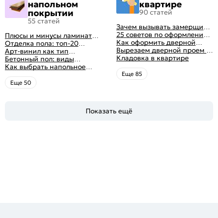
напольном
квартире
покрытии
90 статей
55 статей
Зачем вызывать замерщика
для установки дверей
25 советов по оформлению
Плюсы и минусы ламината:
дверного проема без двери
Как оформить дверной
как выбрать качественное
Отделка пола: топ-20
+ 50 фото
проем без двери
Вырезаем дверной проем в
напольное покрытие
вариантов напольных
Арт-винил как тип
различных материалах
Кладовка в квартире
покрытий
напольного покрытия
Бетонный пол: виды
стены
конструкций и технология
Как выбрать напольное
заливки
покрытие: плюсы и минусы
Eще 85
всех вариантов на
Eще 50
современном рынке
Показать ещё