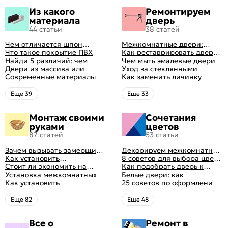
Из какого
Ремонтируем
материала
дверь
44 статьи
38 статей
Чем отличается шпон
Межкомнатные двери:
натуральный от шпона
Что такое покрытие ПВХ
правила ухода
Как реставрировать дверь в
файн-лайн
Найди 5 различий: чем
домашних условиях
Чем мыть эмалевые двери
отличаются двери пвх от
Двери из массива или
Уход за стеклянными
ламинированных
шпона: какие лучше
Современные материалы
дверями
Как заменить личинку
выбрать
межкомнатных дверей,
замка самостоятельно
виды межкомнатных
Eще 39
Eще 33
дверей по материалу
изготовления
Монтаж своими
Сочетания
руками
цветов
87 статей
53 статьи
Зачем вызывать замерщика
Декорируем межкомнатные
для установки дверей
Как установить
двери в стиле винтаж
8 советов для выбора цвета
межкомнатную дверь
Стоит ли экономить на
своими руками (с
межкомнатных дверей
Как подобрать дверь к
самостоятельно: советы
установке дверей
Установка межкомнатных
оригинальными фото-
интерьеру квартиры
Белые двери: как
профессионала
дверей своими руками:
Как установить
идеями)
гармонично вписать их в
25 советов по оформлению
правила монтажа,
металлические двери в
интерьер
дверного проема без двери
инструкция и полезные
квартире
+ 50 фото
Eще 82
Eще 48
советы
Все о
Ремонт в