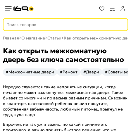
Главная
О магазине
Статьи
Как открыть межкомнатную двер
Как открыть межкомнатную
дверь без ключа самостоятельно
#Межкомнатные двери
#Ремонт
#Двери
#Советы экс
Нередко случаются такие неприятные ситуации, когда
нечаянно может захлопнуться межкомнатная дверь. Такое
бывает со многими и по весьма разным причинам. Сквозняк
в квартире, шаловливый ребенок решил пошутить,
собственная забывчивость, любимый питомец прыгнул не
туда, куда надо…
Впрочем, не так уж и важно, по какой причине это
произошло, а важно принять быстрое решение: что же