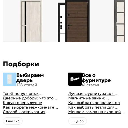
Подборки
Выбираем
Все о
дверь
фурнитуре
128 статей
41 статья
Топ-5 популярных
Лучшая фурнитура для
межкомнатных дверей
Дверные доборы: что это и
дверей: как выбрать
Магнитные замки:
зачем они нужны
Какую дверь лучше
правильно
особенности и принцип
Как выбрать доводчик для
поставить в ванную
Как выбрать межкомнатные
работы
входной двери: советы от
Как выбрать петли для
комнату
двери: какие
Способы открывания
профессионалов
межкомнатных дверей
Меняем замок на входной
межкомнатные двери
межкомнатных дверей (с
двери
лучше
фото-примерами)
Eще 123
Eще 36