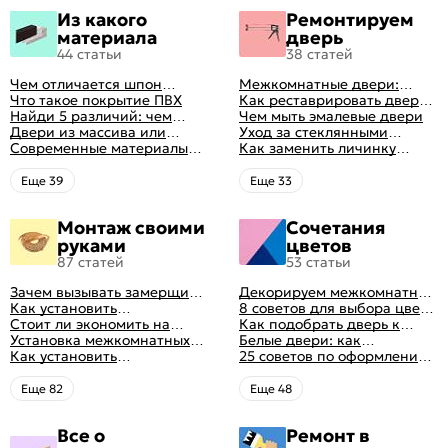
Из какого
Ремонтируем
материала
дверь
44 статьи
38 статей
Чем отличается шпон
Межкомнатные двери:
натуральный от шпона
Что такое покрытие ПВХ
правила ухода
Как реставрировать дверь в
файн-лайн
Найди 5 различий: чем
домашних условиях
Чем мыть эмалевые двери
отличаются двери пвх от
Двери из массива или
Уход за стеклянными
ламинированных
шпона: какие лучше
Современные материалы
дверями
Как заменить личинку
выбрать
межкомнатных дверей,
замка самостоятельно
виды межкомнатных
Eще 39
Eще 33
дверей по материалу
изготовления
Монтаж своими
Сочетания
руками
цветов
87 статей
53 статьи
Зачем вызывать замерщика
Декорируем межкомнатные
для установки дверей
Как установить
двери в стиле винтаж
8 советов для выбора цвета
межкомнатную дверь
Стоит ли экономить на
своими руками (с
межкомнатных дверей
Как подобрать дверь к
самостоятельно: советы
установке дверей
Установка межкомнатных
оригинальными фото-
интерьеру квартиры
Белые двери: как
профессионала
дверей своими руками:
Как установить
идеями)
гармонично вписать их в
25 советов по оформлению
правила монтажа,
металлические двери в
интерьер
дверного проема без двери
инструкция и полезные
квартире
+ 50 фото
Eще 82
Eще 48
советы
Все о
Ремонт в