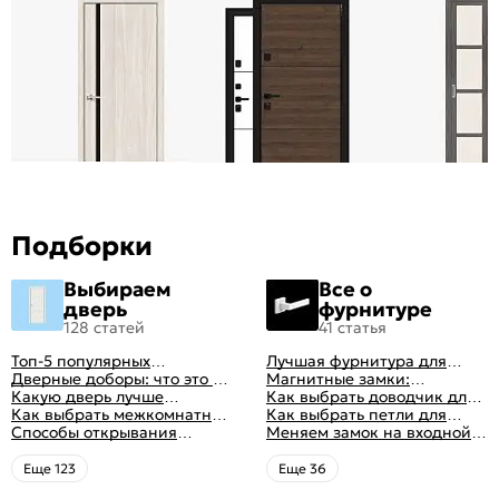
Подборки
Выбираем
Все о
дверь
фурнитуре
128 статей
41 статья
Топ-5 популярных
Лучшая фурнитура для
межкомнатных дверей
Дверные доборы: что это и
дверей: как выбрать
Магнитные замки:
зачем они нужны
Какую дверь лучше
правильно
особенности и принцип
Как выбрать доводчик для
поставить в ванную
Как выбрать межкомнатные
работы
входной двери: советы от
Как выбрать петли для
комнату
двери: какие
Способы открывания
профессионалов
межкомнатных дверей
Меняем замок на входной
межкомнатные двери
межкомнатных дверей (с
двери
лучше
фото-примерами)
Eще 123
Eще 36