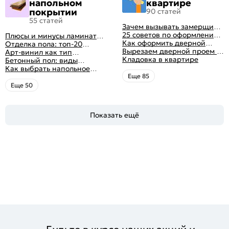
напольном
квартире
покрытии
90 статей
55 статей
Зачем вызывать замерщика
для установки дверей
25 советов по оформлению
Плюсы и минусы ламината:
дверного проема без двери
Как оформить дверной
как выбрать качественное
Отделка пола: топ-20
+ 50 фото
проем без двери
Вырезаем дверной проем в
напольное покрытие
вариантов напольных
Арт-винил как тип
различных материалах
Кладовка в квартире
покрытий
напольного покрытия
Бетонный пол: виды
стены
конструкций и технология
Как выбрать напольное
заливки
покрытие: плюсы и минусы
Eще 85
всех вариантов на
Eще 50
современном рынке
Показать ещё