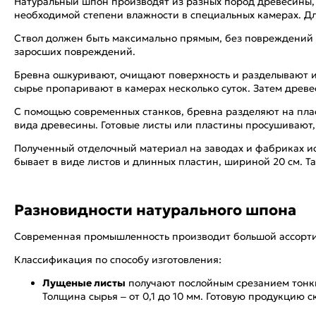
Натуральный шпон производят из разных пород древесины,
необходимой степени влажности в специальных камерах. Д
Ствол должен быть максимально прямым, без повреждений 
заросших повреждений.
Бревна ошкуривают, очищают поверхность и разделывают их
сырье пропаривают в камерах несколько суток. Затем древе
С помощью современных станков, бревна разделяют на плас
вида древесины. Готовые листы или пластины просушивают, 
Полученный отделочный материал на заводах и фабриках и
бывает в виде листов и длинных пластин, шириной 20 см. Т
Разновидности натурального шпона
Современная промышленность производит большой ассортим
Классификация по способу изготовления:
Лущеные листы
получают послойным срезанием тонких
Толщина сырья – от 0,1 до 10 мм. Готовую продукцию 