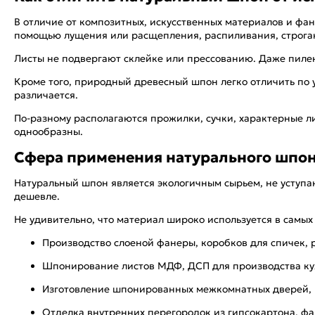
В отличие от композитных, искусственных материалов и фане
помощью лущения или расщепления, распиливания, строган
Листы не подвергают склейке или прессованию. Даже пилен
Кроме того, природный древесный шпон легко отличить по у
различается.
По-разному располагаются прожилки, сучки, характерные л
однообразны.
Сфера применения натурального шпо
Натуральный шпон является экологичным сырьем, не уступа
дешевле.
Не удивительно, что материал широко используется в самых
Производство слоеной фанеры, коробков для спичек, 
Шпонирование листов МДФ, ДСП для производства кух
Изготовление шпонированных межкомнатных дверей, в
Отделка внутренних перегородок из гипсокартона, ф