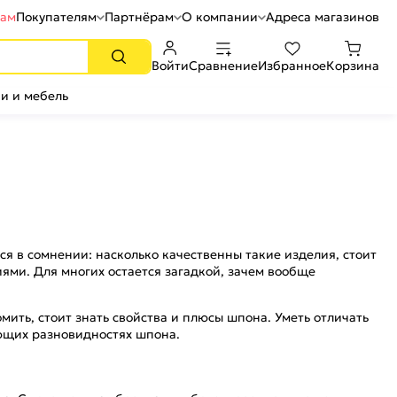
рам
Покупателям
Партнёрам
О компании
Адреса магазинов
Войти
Сравнение
Избранное
Корзина
и и мебель
я в сомнении: насколько качественны такие изделия, стоит
ями. Для многих остается загадкой, зачем вообще
мить, стоит знать свойства и плюсы шпона. Уметь отличать
ющих разновидностях шпона.