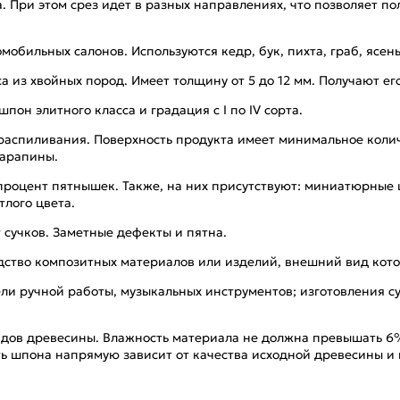
 При этом срез идет в разных направлениях, что позволяет по
мобильных салонов. Используются кедр, бук, пихта, граб, ясен
 из хвойных пород. Имеет толщину от 5 до 12 мм. Получают ег
пон элитного класса и градация с I по IV сорта.
распиливания. Поверхность продукта имеет минимальное колич
царапины.
процент пятнышек. Также, на них присутствуют: миниатюрные 
тлого цвета.
 сучков. Заметные дефекты и пятна.
одство композитных материалов или изделий, внешний вид ко
ли ручной работы, музыкальных инструментов; изготовления с
видов древесины. Влажность материала не должна превышать 6
ть шпона напрямую зависит от качества исходной древесины и 