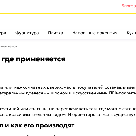
Блоге
ери
Фурнитура
Плитка
Напольные покрытия
Кухн
именяется
, где применяется
и или межкомнатных дверях, часть покупателей останавливаетс
 натуральным древесным шпоном и искусственными ПВХ-покрыти
остиной или спальни, не переплачивать там, где можно сэконо
гов с красивым внешним видом. И ориентироваться в существу
л и как его производят