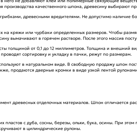
 в него не добавляют клей или полимерные связующие веществ
ля производства качественного шпона, древесину выбирают пр
грибками, древесными вредителями. Не допустимо наличие бол
 на кряжи или чурбаки определенных размеров. Чтобы размягч
сину вымачивают в горячем растворе. После этого массив посту
ты толщиной от 0,1 до 12 миллиметров. Толщина и внешний вид
проводят сортировку и укладку в пачки, режут по размерам.
спользуют в натуральном виде. В свободную продажу шпон по
акже, продаются дверные кромки в виде узкой лентой рулонами
ент древесных отделочных материалов. Шпон отличается расц
 пластов с дуба, сосны, березы, ольхи, бука, осины. При этом
скручивают в цилиндрические рулоны.