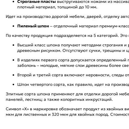
Строганые пласты
выстругиваются ножами из массива.
плотный материал, толщиной до 10 мм.
Идет на производство дорогой мебели, дверей, отделку авто
Пиленый шпон
– отделочный материал премиум-класса
По качеству продукция подразделяется на 5 категорий. Это ш
Высший класс шпона получают методами строгания и 
древесным рисунком. Отсутствуют сучки, трещины и 
В изделиях первого сорта допускается определенный 
заболонь – молодые, мягкие слои древесины более све
Второй и третий сорта включают неровности, следы от
Шпон четвертого сорта, как правило, идет на произв
Элитные сорта шпона применяют для отделки дорогой мебе
панелей, лестниц; а также колоритных инкрустаций.
Символ «Х» в маркировке обозначает продукт из хвойных 
мкм для лиственных и 320 мкм для хвойных пород. Стоимос