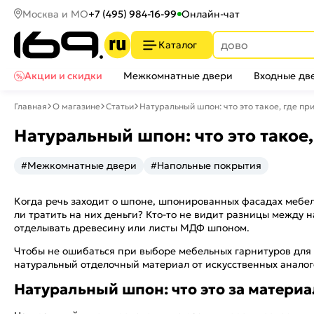
Москва и МО
+7 (495) 984-16-99
Онлайн-чат
Каталог
Акции и скидки
Межкомнатные двери
Входные дв
Главная
О магазине
Статьи
Натуральный шпон: что это такое, где пр
Натуральный шпон: что это такое
#Межкомнатные двери
#Напольные покрытия
Когда речь заходит о шпоне, шпонированных фасадах мебел
ли тратить на них деньги? Кто-то не видит разницы между
отделывать древесину или листы МДФ шпоном.
Чтобы не ошибаться при выборе мебельных гарнитуров для г
натуральный отделочный материал от искусственных анало
Натуральный шпон: что это за материа