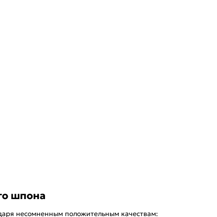
го шпона
одаря несомненным положительным качествам: