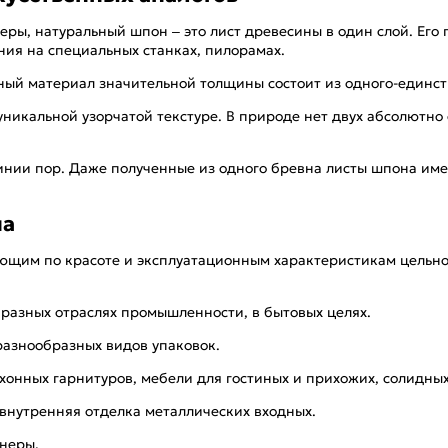
ры, натуральный шпон – это лист древесины в один слой. Его 
ия на специальных станках, пилорамах.
ый материал значительной толщины состоит из одного-единст
никальной узорчатой текстуре. В природе нет двух абсолютно 
инии пор. Даже полученные из одного бревна листы шпона име
на
ющим по красоте и эксплуатационным характеристикам цельной
 разных отраслях промышленности, в бытовых целях.
разнообразных видов упаковок.
онных гарнитуров, мебели для гостиных и прихожих, солидных
нутренняя отделка металлических входных.
анеры.