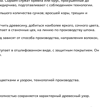
а. Сырьем служат бревна или брус, просушенные до
идирчиво, подготавливают с соблюдением технологии.
ьшого количества сучков; вросшей коры, трещин и
ить древесину, добиться наиболее яркого, сочного цвета,
пает в станочных цех, на линию по производству шпона.
 зависят от способа производства, направления волокон,
ступает в отшлифованном виде, с защитным покрытием. Он
.
ветками и узором, технологией производства.
 полностью сохраняется характерный древесный узор.