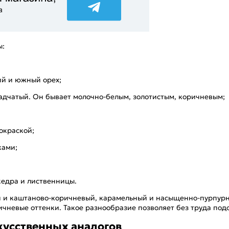
ы:
ий и южный орех;
адчатый. Он бывает молочно-белым, золотистым, коричневым;
окраской;
ками;
кедра и лиственницы.
 и каштаново-коричневый, карамельный и насыщенно-пурпурны
ичневые оттенки. Такое разнообразие позволяет без труда под
кусственных аналогов