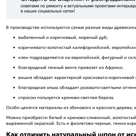
В производстве используются самые разные виды древесин
выбеленный и коричневый, мореный дуб;
коричневато-золотистый калифорнийский, европейск
клен подразделяется на европейский, фигурный и скл
благородный темный венге привозят из Африки;
вишня обладает характерной красновато-коричневой 
благородная ольха обладает розовато-светлыми оттен
спросом пользуется кремово-светлая береза.
Особо ценятся материалы из эбенового и красного дерева, 
Можно приобрести белый и кремово-сливочный, золотистый
выраженной окраской. Есть и фиолетово-черные, темно-кор
Как отличить натуральный шпон от ис