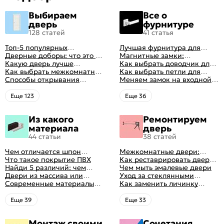
Выбираем
Все о
дверь
фурнитуре
128 статей
41 статья
Топ-5 популярных
Лучшая фурнитура для
межкомнатных дверей
Дверные доборы: что это и
дверей: как выбрать
Магнитные замки:
зачем они нужны
Какую дверь лучше
правильно
особенности и принцип
Как выбрать доводчик для
поставить в ванную
Как выбрать межкомнатные
работы
входной двери: советы от
Как выбрать петли для
комнату
двери: какие
Способы открывания
профессионалов
межкомнатных дверей
Меняем замок на входной
межкомнатные двери
межкомнатных дверей (с
двери
лучше
фото-примерами)
Eще 123
Eще 36
Из какого
Ремонтируем
материала
дверь
44 статьи
38 статей
Чем отличается шпон
Межкомнатные двери:
натуральный от шпона
Что такое покрытие ПВХ
правила ухода
Как реставрировать дверь в
файн-лайн
Найди 5 различий: чем
домашних условиях
Чем мыть эмалевые двери
отличаются двери пвх от
Двери из массива или
Уход за стеклянными
ламинированных
шпона: какие лучше
Современные материалы
дверями
Как заменить личинку
выбрать
межкомнатных дверей,
замка самостоятельно
виды межкомнатных
Eще 39
Eще 33
дверей по материалу
изготовления
Монтаж своими
Сочетания