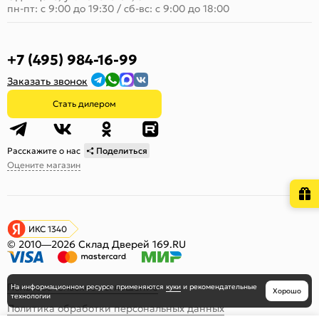
пн-пт: с 9:00 до 19:30
/
сб-вс: с 9:00 до 18:00
+7 (495) 984-16-99
Заказать звонок
Стать дилером
Расскажите о нас
Поделиться
Оцените магазин
ИКС 1340
© 2010—2026 Склад Дверей 169.RU
Пользовательское соглашение
На информационном ресурсе
применяются
куки
и рекомендательные
Хорошо
технологии
Политика обработки персональных данных