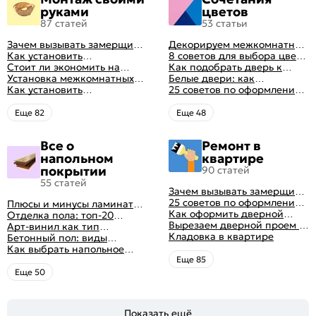
руками
цветов
87 статей
53 статьи
Зачем вызывать замерщика
Декорируем межкомнатные
для установки дверей
Как установить
двери в стиле винтаж
8 советов для выбора цвета
межкомнатную дверь
Стоит ли экономить на
своими руками (с
межкомнатных дверей
Как подобрать дверь к
самостоятельно: советы
установке дверей
Установка межкомнатных
оригинальными фото-
интерьеру квартиры
Белые двери: как
профессионала
дверей своими руками:
Как установить
идеями)
гармонично вписать их в
25 советов по оформлению
правила монтажа,
металлические двери в
интерьер
дверного проема без двери
инструкция и полезные
квартире
+ 50 фото
Eще 82
Eще 48
советы
Все о
Ремонт в
напольном
квартире
покрытии
90 статей
55 статей
Зачем вызывать замерщика
для установки дверей
25 советов по оформлению
Плюсы и минусы ламината:
дверного проема без двери
Как оформить дверной
как выбрать качественное
Отделка пола: топ-20
+ 50 фото
проем без двери
Вырезаем дверной проем в
напольное покрытие
вариантов напольных
Арт-винил как тип
различных материалах
Кладовка в квартире
покрытий
напольного покрытия
Бетонный пол: виды
стены
конструкций и технология
Как выбрать напольное
заливки
покрытие: плюсы и минусы
Eще 85
всех вариантов на
Eще 50
современном рынке
Показать ещё