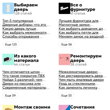
Выбираем
Все о
дверь
фурнитуре
128 статей
41 статья
Топ-5 популярных
Лучшая фурнитура для
межкомнатных дверей
Дверные доборы: что это и
дверей: как выбрать
Магнитные замки:
зачем они нужны
Какую дверь лучше
правильно
особенности и принцип
Как выбрать доводчик для
поставить в ванную
Как выбрать межкомнатные
работы
входной двери: советы от
Как выбрать петли для
комнату
двери: какие
Способы открывания
профессионалов
межкомнатных дверей
Меняем замок на входной
межкомнатные двери
межкомнатных дверей (с
двери
лучше
фото-примерами)
Eще 123
Eще 36
Из какого
Ремонтируем
материала
дверь
44 статьи
38 статей
Чем отличается шпон
Межкомнатные двери:
натуральный от шпона
Что такое покрытие ПВХ
правила ухода
Как реставрировать дверь в
файн-лайн
Найди 5 различий: чем
домашних условиях
Чем мыть эмалевые двери
отличаются двери пвх от
Двери из массива или
Уход за стеклянными
ламинированных
шпона: какие лучше
Современные материалы
дверями
Как заменить личинку
выбрать
межкомнатных дверей,
замка самостоятельно
виды межкомнатных
Eще 39
Eще 33
дверей по материалу
изготовления
Монтаж своими
Сочетания