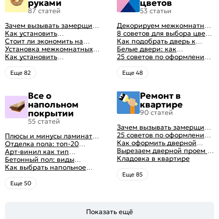
руками
цветов
87 статей
53 статьи
Зачем вызывать замерщика
Декорируем межкомнатные
для установки дверей
Как установить
двери в стиле винтаж
8 советов для выбора цвета
межкомнатную дверь
Стоит ли экономить на
своими руками (с
межкомнатных дверей
Как подобрать дверь к
самостоятельно: советы
установке дверей
Установка межкомнатных
оригинальными фото-
интерьеру квартиры
Белые двери: как
профессионала
дверей своими руками:
Как установить
идеями)
гармонично вписать их в
25 советов по оформлению
правила монтажа,
металлические двери в
интерьер
дверного проема без двери
инструкция и полезные
квартире
+ 50 фото
Eще 82
Eще 48
советы
Все о
Ремонт в
напольном
квартире
покрытии
90 статей
55 статей
Зачем вызывать замерщика
для установки дверей
25 советов по оформлению
Плюсы и минусы ламината:
дверного проема без двери
Как оформить дверной
как выбрать качественное
Отделка пола: топ-20
+ 50 фото
проем без двери
Вырезаем дверной проем в
напольное покрытие
вариантов напольных
Арт-винил как тип
различных материалах
Кладовка в квартире
покрытий
напольного покрытия
Бетонный пол: виды
стены
конструкций и технология
Как выбрать напольное
заливки
покрытие: плюсы и минусы
Eще 85
всех вариантов на
Eще 50
современном рынке
Показать ещё