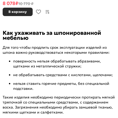
Беленый дуб, остекленная,
8 078
₽
10 770 ₽
сатинат белый, филенчатая
В корзину
Как ухаживать за шпонированной
мебелью
Для того чтобы продлить срок эксплуатации изделий из
шпона важно руководствоваться некоторыми правилами:
поверхность нельзя обрабатывать абразивами,
щетками из металлической стружки;
не обрабатывать средствами с кислотами, щелочами;
нельзя ставить горячие предметы, без специальной
подставки.
Такие изделия необходимо периодически протирать мягкой
тряпочкой со специальными средствами, с содержанием
воска. Загрязнения необходимо убирать замшевой тканью,
мягкими щетками и салфетками.