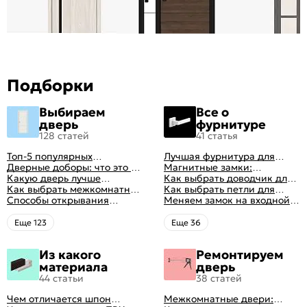
Подборки
Выбираем
Все о
дверь
фурнитуре
128 статей
41 статья
Топ-5 популярных
Лучшая фурнитура для
межкомнатных дверей
Дверные доборы: что это и
дверей: как выбрать
Магнитные замки:
зачем они нужны
Какую дверь лучше
правильно
особенности и принцип
Как выбрать доводчик для
поставить в ванную
Как выбрать межкомнатные
работы
входной двери: советы от
Как выбрать петли для
комнату
двери: какие
Способы открывания
профессионалов
межкомнатных дверей
Меняем замок на входной
межкомнатные двери
межкомнатных дверей (с
двери
лучше
фото-примерами)
Eще 123
Eще 36
Из какого
Ремонтируем
материала
дверь
44 статьи
38 статей
Чем отличается шпон
Межкомнатные двери: