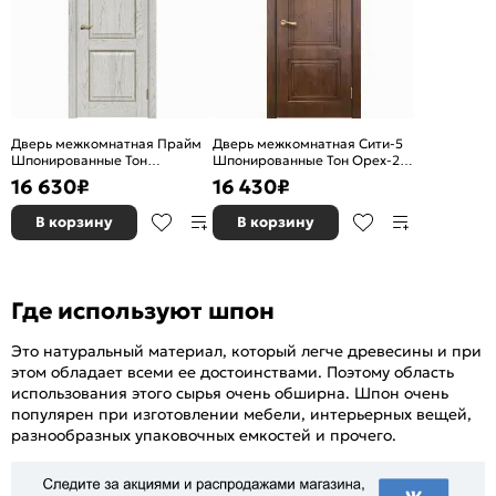
Дверь межкомнатная Прайм
Дверь межкомнатная Сити-5
Шпонированные Тон
Шпонированные Тон Орех-2,
капучино, глухая, без кромки,
глухая, без кромки, каркасно-
16 630
₽
16 430
₽
каркасно-щитовая
щитовая
В корзину
В корзину
Где используют шпон
Это натуральный материал, который легче древесины и при
этом обладает всеми ее достоинствами. Поэтому область
использования этого сырья очень обширна. Шпон очень
популярен при изготовлении мебели, интерьерных вещей,
разнообразных упаковочных емкостей и прочего.