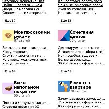
натуральный от шпона
Что такое покрытие ПВХ
правила ухода
Как реставрировать дверь в
файн-лайн
Найди 5 различий: чем
домашних условиях
Чем мыть эмалевые двери
отличаются двери пвх от
Двери из массива или
Уход за стеклянными
ламинированных
шпона: какие лучше
Современные материалы
дверями
Как заменить личинку
выбрать
межкомнатных дверей,
замка самостоятельно
виды межкомнатных
Eще 39
Eще 33
дверей по материалу
изготовления
Монтаж своими
Сочетания
руками
цветов
87 статей
53 статьи
Зачем вызывать замерщика
Декорируем межкомнатные
для установки дверей
Как установить
двери в стиле винтаж
8 советов для выбора цвета
межкомнатную дверь
Стоит ли экономить на
своими руками (с
межкомнатных дверей
Как подобрать дверь к
самостоятельно: советы
установке дверей
Установка межкомнатных
оригинальными фото-
интерьеру квартиры
Белые двери: как
профессионала
дверей своими руками:
Как установить
идеями)
гармонично вписать их в
25 советов по оформлению
правила монтажа,
металлические двери в
интерьер
дверного проема без двери
инструкция и полезные
квартире
+ 50 фото
Eще 82
Eще 48
советы
Все о
Ремонт в
напольном
квартире
покрытии
90 статей
55 статей
Зачем вызывать замерщика
для установки дверей
25 советов по оформлению
Плюсы и минусы ламината:
дверного проема без двери
Как оформить дверной
как выбрать качественное
Отделка пола: топ-20