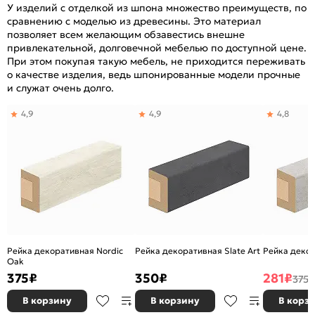
У изделий с отделкой из шпона множество преимуществ, по
сравнению с моделью из древесины. Это материал
позволяет всем желающим обзавестись внешне
привлекательной, долговечной мебелью по доступной цене.
При этом покупая такую мебель, не приходится переживать
о качестве изделия, ведь шпонированные модели прочные
и служат очень долго.
4,9
4,9
4,8
Рейка декоративная Nordic
Рейка декоративная Slate Art
Рейка декор
Oak
375
₽
350
₽
281
₽
375 
В корзину
В корзину
В корз