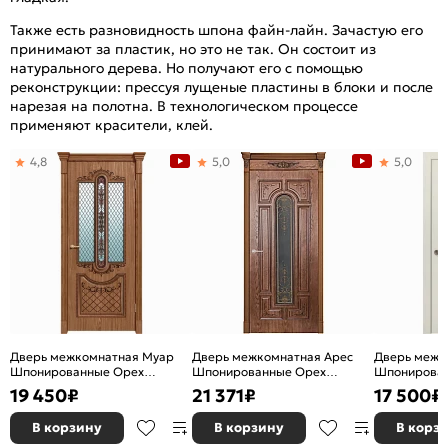
Также есть разновидность шпона файн-лайн. Зачастую его
принимают за пластик, но это не так. Он состоит из
натурального дерева. Но получают его с помощью
реконструкции: прессуя лущеные пластины в блоки и после
нарезая на полотна. В технологическом процессе
применяют красители, клей.
4,8
5,0
5,0
Дверь межкомнатная Муар
Дверь межкомнатная Арес
Дверь межк
Шпонированные Орех
Шпонированные Орех
Шпонирован
натуральный-2, остекленная,
натуральный-2, остекленная,
остекленная
19 450
₽
21 371
₽
17 500
₽
сатинат белый с фотопечатью,
сатинат белый с фотопечатью,
художествен
без кромки, каркасно-
без кромки, каркасно-
каркасно-щ
В корзину
В корзину
В корз
щитовая
щитовая