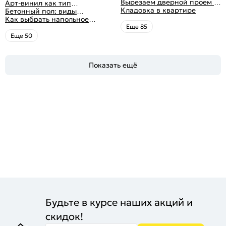
+ 50 фото
проем без двери
Вырезаем дверной проем в
напольное покрытие
вариантов напольных
Арт-винил как тип
различных материалах
Кладовка в квартире
покрытий
напольного покрытия
Бетонный пол: виды
стены
конструкций и технология
Как выбрать напольное
заливки
покрытие: плюсы и минусы
Eще 85
всех вариантов на
Eще 50
современном рынке
Показать ещё
Будьте в курсе наших акций и
скидок!