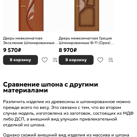
Дверь межкомнатная
Дверь межкомнатная Греция
Эксклюзив Шпонированные
Шпонированные Ф-11 (Орех),
Ф-15 (Макоре), остекленная,
остекленная, сатинат бронза
9 570
₽
8 970
₽
сатинат бронза
художественный, каркасно-
художественный, каркасно-
щитовая
В корзину
В корзину
щитовая
Сравнение шпона с другими
материалами
Различить изделие из древесины и шпонированное можно
прежде всего по весу. Это связано с тем, что во втором
случае модель, изготовлена из заготовок, состоящих из МДФ
либо ДСП, а внешний вид улучшен привлекательной
отделкой из шпона.
Однако схожий внешний вид изделия из массива и шпона