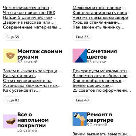
Чем отличается шпон
Межкомнатные двери:
натуральный от шпона
Что такое покрытие ПВХ
правила ухода
Как реставрировать дверь в
файн-лайн
Найди 5 различий: чем
домашних условиях
Чем мыть эмалевые двери
отличаются двери пвх от
Двери из массива или
Уход за стеклянными
ламинированных
шпона: какие лучше
Современные материалы
дверями
Как заменить личинку
выбрать
межкомнатных дверей,
замка самостоятельно
виды межкомнатных
Eще 39
Eще 33
дверей по материалу
изготовления
Монтаж своими
Сочетания
руками
цветов
87 статей
53 статьи
Зачем вызывать замерщика
Декорируем межкомнатные
для установки дверей
Как установить
двери в стиле винтаж
8 советов для выбора цвета
межкомнатную дверь
Стоит ли экономить на
своими руками (с
межкомнатных дверей
Как подобрать дверь к
самостоятельно: советы
установке дверей
Установка межкомнатных
оригинальными фото-
интерьеру квартиры
Белые двери: как
профессионала
дверей своими руками:
Как установить
идеями)
гармонично вписать их в
25 советов по оформлению
правила монтажа,
металлические двери в
интерьер
дверного проема без двери
инструкция и полезные
квартире
+ 50 фото
Eще 82
Eще 48
советы
Все о
Ремонт в
напольном
квартире
покрытии
90 статей
55 статей
Зачем вызывать замерщика