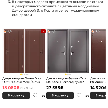
В некоторых моделях применяются вставки из стекла
и декоративного сатината с цветными молдингами.
Декор дверей Эль Порта отвечает международным
стандартам
4,9
4,8
5,0
Дверь входная Оптим Door
Дверь входная Фэмели Эко
Дверь входн
Out 101 Антик Медь/Антик
ММ Steel Шоколад букле/
РФ Антик М
Медь, 1 замок
Шоколад букле, 2 замка
рустикальны
18 080
₽
27 555
₽
14 320
₽
21 270 ₽
В корзину
В корзину
В корз