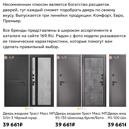
Несомненным плюсом является богатство расцветок
дверей, тут каждый сможет подобрать дверь по своему
вкусу. Выпускается три линейки продукции: Комфорт, Евро,
Премьер.
Все бренды представлены в широком ассортименте в
каталоге на сайте 169.RU. Рядом с фото модели указываются
ее технические характеристики, которые помогут вам
сделать правильный выбор.
4,9
4,9
4,9
Дверь входная Траст Масс МП
Дверь входная Траст Масс МП
Дверь входн
SiSt-3 Чёрный муар
9S-135 Шоколад букле/Бетон
9S-100 Шок
металлик/Бетон серый, 2
тёмный, 2 замка, с ночной
тёмный, 2 за
39 661
₽
39 661
₽
39 661
₽
замка, с ночной задвижкой
задвижкой
задвижкой