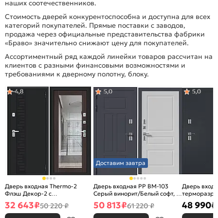
наших соотечественников.
Стоимость дверей конкурентоспособна и доступна для всех
категорий покупателей. Прямые поставки с заводов,
продажа через официальные представительства фабрики
«Браво» значительно снижают цену для покупателей.
Ассортиментный ряд каждой линейки товаров рассчитан на
клиентов с разными финансовыми возможностями и
требованиями к дверному полотну, блоку.
4,8
5,0
5,0
Доставим завтра
Дверь входная Thermo-2
Дверь входная PP ВМ-103
Дверь входн
Флэш Декор-2 с
Серый винорит/Белый софт, 2
терморазры
терморазрывом Букле
замка, с ночной задвижкой
софт, 2 замк
32 643
₽
50 813
₽
48 990
₽
50 220 ₽
61 220 ₽
черное/Wenge Veralinga, с
задвижкой
зеркалом, 2 замка, с ночной