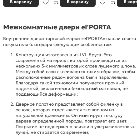
В корзину
В корзину
В корз
задвижкой
Межкомнатные двери el’PORTA
Внутренние двери торговой марки «el’PORTA» нашли своего
покупателя благодаря следующим особенностям:
Конструкция изготовлена из LVL-бруса. Это –
современный материал, который производится из
нескольких 3-х миллиметровых слоев лущеного шпона.
Между собой слои склеиваются таким образом, чтобы
расположенные рядом волокна были параллельны.
Благодаря такой технологии получается прочный,
надежный, экологически безопасный материал, не
поддающийся деформации;
Дверное полотно представляет собой филенку в
основе, которая отделывается экошпоном из
натуральной древесины. Он имитирует текстуру
дерева определенной породы, повторяет его цвет.
Покрытие не подвержено влиянию ультрафиолетовых
лучей, не стирается со временем;