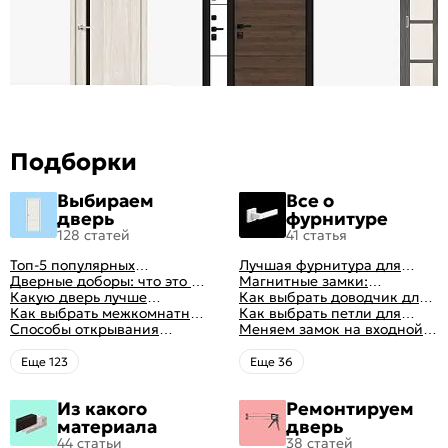
Подборки
Выбираем
Все о
дверь
фурнитуре
128 статей
41 статья
Топ-5 популярных
Лучшая фурнитура для
межкомнатных дверей
Дверные доборы: что это и
дверей: как выбрать
Магнитные замки:
зачем они нужны
Какую дверь лучше
правильно
особенности и принцип
Как выбрать доводчик для
поставить в ванную
Как выбрать межкомнатные
работы
входной двери: советы от
Как выбрать петли для
комнату
двери: какие
Способы открывания
профессионалов
межкомнатных дверей
Меняем замок на входной
межкомнатные двери
межкомнатных дверей (с
двери
лучше
фото-примерами)
Eще 123
Eще 36
Из какого
Ремонтируем
материала
дверь
44 статьи
38 статей