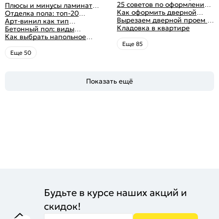
для установки дверей
25 советов по оформлению
Плюсы и минусы ламината:
дверного проема без двери
Как оформить дверной
как выбрать качественное
Отделка пола: топ-20
+ 50 фото
проем без двери
Вырезаем дверной проем в
напольное покрытие
вариантов напольных
Арт-винил как тип
различных материалах
Кладовка в квартире
покрытий
напольного покрытия
Бетонный пол: виды
стены
конструкций и технология
Как выбрать напольное
заливки
покрытие: плюсы и минусы
Eще 85
всех вариантов на
Eще 50
современном рынке
Показать ещё
Будьте в курсе наших акций и
скидок!